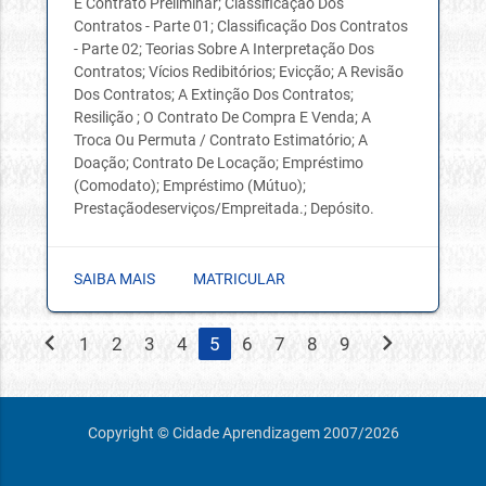
E Contrato Preliminar; Classificação Dos
Contratos - Parte 01; Classificação Dos Contratos
- Parte 02; Teorias Sobre A Interpretação Dos
Contratos; Vícios Redibitórios; Evicção; A Revisão
Dos Contratos; A Extinção Dos Contratos;
Resilição ; O Contrato De Compra E Venda; A
Troca Ou Permuta / Contrato Estimatório; A
Doação; Contrato De Locação; Empréstimo
(Comodato); Empréstimo (Mútuo);
Prestaçãodeserviços/Empreitada.; Depósito.
SAIBA MAIS
MATRICULAR
chevron_left
chevron_right
1
2
3
4
5
6
7
8
9
Copyright © Cidade Aprendizagem 2007/2026