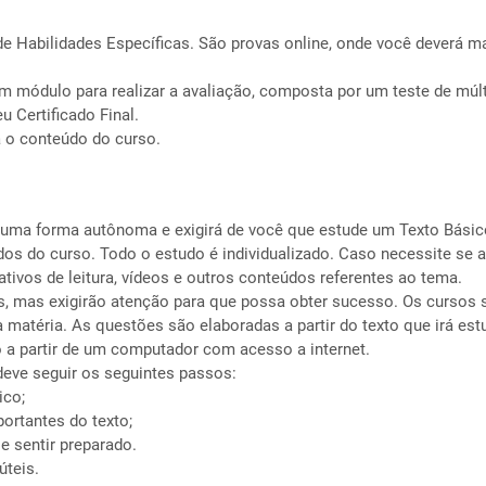
de Habilidades Específicas. São provas online, onde você deverá ma
m módulo para realizar a avaliação, composta por um teste de múlt
u Certificado Final.
á o conteúdo do curso.
 uma forma autônoma e exigirá de você que estude um Texto Básico
s do curso. Todo o estudo é individualizado. Caso necessite se 
ativos de leitura, vídeos e outros conteúdos referentes ao tema.
s, mas exigirão atenção para que possa obter sucesso. Os cursos s
a matéria. As questões são elaboradas a partir do texto que irá es
o a partir de um computador com acesso a internet.
deve seguir os seguintes passos:
ico;
ortantes do texto;
e sentir preparado.
úteis.