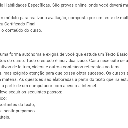
de Habilidades Específicas. São provas online, onde você deverá ma
m módulo para realizar a avaliação, composta por um teste de múlt
u Certificado Final.
á o conteúdo do curso.
 uma forma autônoma e exigirá de você que estude um Texto Básico
s do curso. Todo o estudo é individualizado. Caso necessite se 
ativos de leitura, vídeos e outros conteúdos referentes ao tema.
s, mas exigirão atenção para que possa obter sucesso. Os cursos s
a matéria. As questões são elaboradas a partir do texto que irá es
o a partir de um computador com acesso a internet.
deve seguir os seguintes passos:
ico;
ortantes do texto;
e sentir preparado.
úteis.